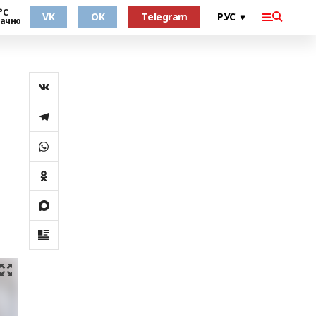
°С
VK
OK
Telegram
ачно