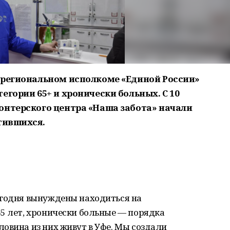
 региональном исполкоме «Единой России»
егории 65+ и хронически больных. С 10
онтерского центра «Наша забота» начали
тившихся.
егодня вынуждены находиться на
5 лет, хронически больные — порядка
овина из них живут в Уфе. Мы создали