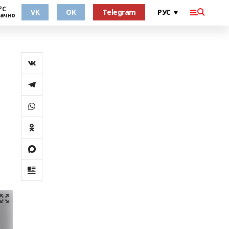
°С
VK
OK
Telegram
ачно