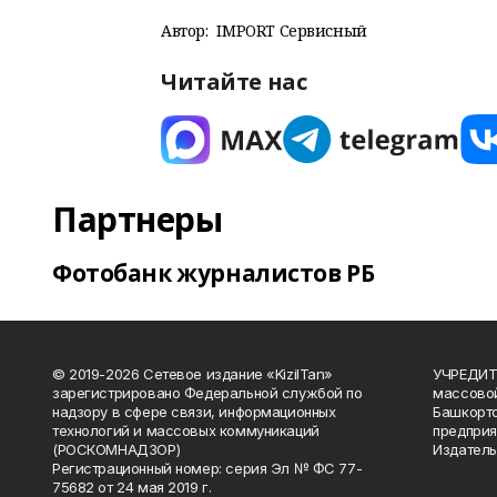
Автор:
IMPORT Сервисный
Читайте нас
Партнеры
Фотобанк журналистов РБ
© 2019-2026 Сетевое издание «KizilTan»
УЧРЕДИТЕ
зарегистрировано Федеральной службой по
массово
надзору в сфере связи, информационных
Башкорто
технологий и массовых коммуникаций
предприя
(РОСКОМНАДЗОР)
Издатель
Регистрационный номер: серия Эл № ФС 77-
75682 от 24 мая 2019 г.