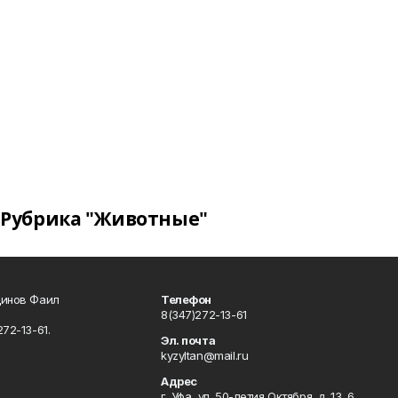
Рубрика "Животные"
динов Фаил
Телефон
8(347)272-13-61
72-13-61.
Эл. почта
kyzyltan@mail.ru
Адрес
г. Уфа, ул. 50-летия Октября, д. 13, 6