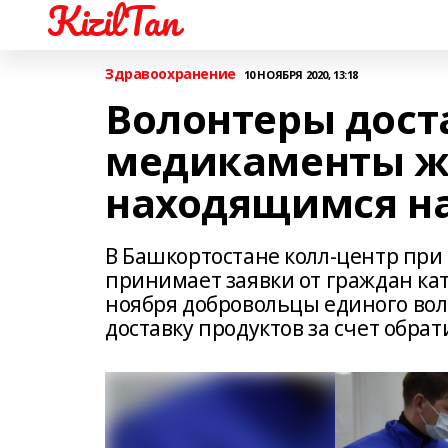
KizilTan
Здравоохранение
10 НОЯБРЯ 2020, 13:18
Волонтеры дост
медикаменты ж
находящимся н
В Башкортостане колл-центр при
принимает заявки от граждан кат
ноября добровольцы единого вол
доставку продуктов за счет обра