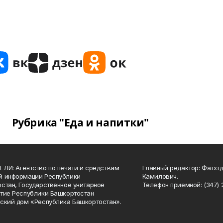
Рубрика "Еда и напитки"
ЛИ: Агентство по печати и средствам
Главный редактор: Фатхт
й информации Республики
Камилович.
стан, Государственное унитарное
Телефон приемной: (347) 2
тие Республики Башкортостан
ский дом «Республика Башкортостан».