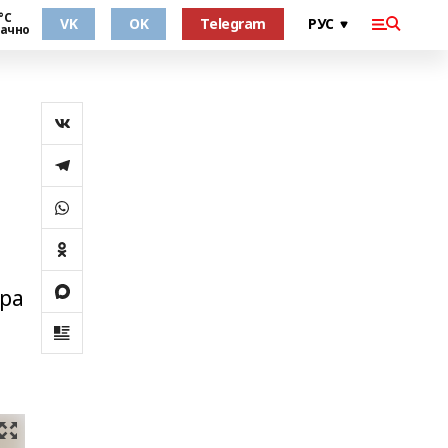
°С
VK
OK
Telegram
ачно
,
ара