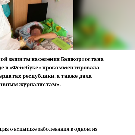
ьной защиты населения Башкортостана
це в «Фейсбуке» прокомментировала
ернатах республики, а также дала
тивным журналистам».
ия о вспышке заболевания в одном из