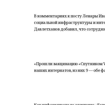
В комментариях к посту Ленары Ив
социальной инфраструктуры и инт
Давлетханов добавил, что сотрудни
«Прошли вакцинацию «Спутником V»
наших интернатов, из них 9 — обе ф
Как информировало агентство «Баш