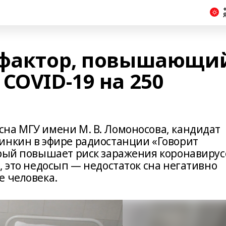
+
 фактор, повышающи
COVID-19 на 250
на МГУ имени М. В. Ломоносова, кандидат
инкин в эфире радиостанции «Говорит
орый повышает риск заражения коронавиру
, это недосып — недостаток сна негативно
е человека.