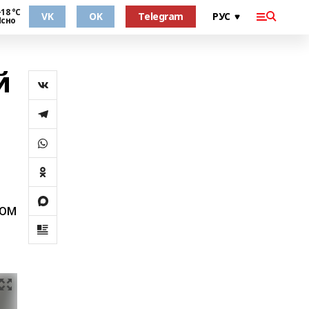
18 °С
VK
OK
Telegram
Ясно
й
сом