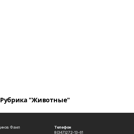
Рубрика "Животные"
динов Фаил
Телефон
8(347)272-13-61