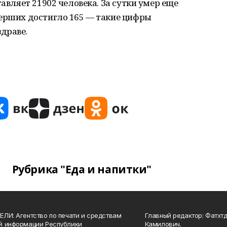
тавляет 21902 человека. За сутки умер еще
мерших достигло 165 — такие цифры
драве.
Рубрика "Еда и напитки"
ЛИ: Агентство по печати и средствам
Главный редактор: Фатхт
й информации Республики
Камилович.