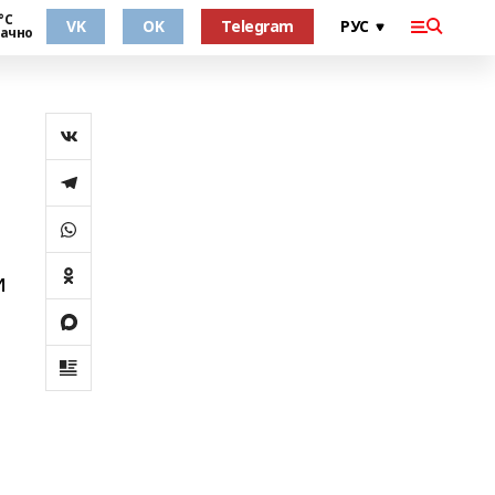
°С
VK
OK
Telegram
ачно
и