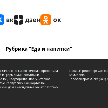
Рубрика "Еда и напитки"
ЛИ: Агентство по печати и средствам
Главный редактор: Фатхт
й информации Республики
Камилович.
стан, Государственное унитарное
Телефон приемной: (347) 2
тие Республики Башкортостан
ский дом «Республика Башкортостан».