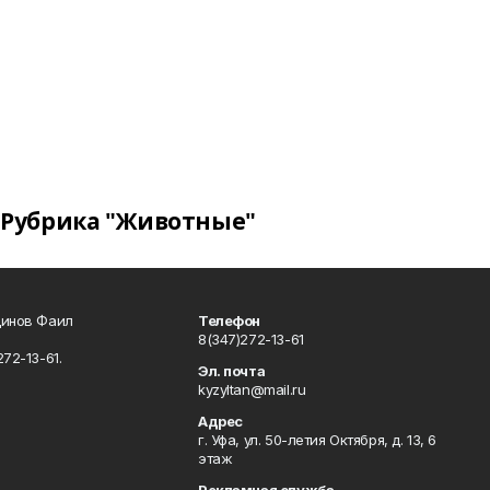
Рубрика "Животные"
динов Фаил
Телефон
8(347)272-13-61
72-13-61.
Эл. почта
kyzyltan@mail.ru
Адрес
г. Уфа, ул. 50-летия Октября, д. 13, 6
этаж