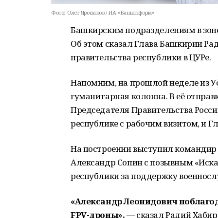
Фото:
Олег Яровиков / ИА «Башинформ»
Башкирским подразделениям в зон
Об этом сказал Глава Башкирии Рад
правительства республики в ЦУРе.
Напомним, на прошлой неделе из 
гуманитарная колонна. В её отправ
Председателя Правительства Росси
республике с рабочим визитом, и Г
На построении выступил командир 
Александр Сопин с позывным «Иска
республики за поддержку военносл
«Александр Леонидович поблагода
FPV-дроны»,
— сказал Радий Хабир