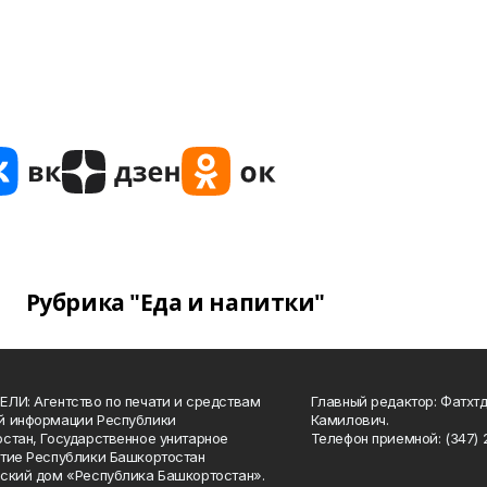
Рубрика "Еда и напитки"
ЛИ: Агентство по печати и средствам
Главный редактор: Фатхт
й информации Республики
Камилович.
стан, Государственное унитарное
Телефон приемной: (347) 2
тие Республики Башкортостан
ский дом «Республика Башкортостан».