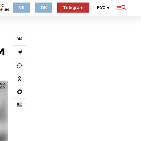
°С
VK
OK
Telegram
ачно
и