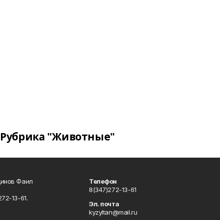
Рубрика "Животные"
динов Фаил
Телефон
8(347)272-13-61
72-13-61.
Эл. почта
kyzyltan@mail.ru