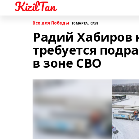
KizilTan
Все для Победы
10 МАРТА , 07:58
Радий Хабиров 
требуется подр
в зоне СВО