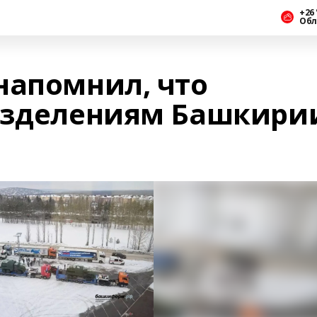
+26 
Обл
напомнил, что
азделениям Башкири