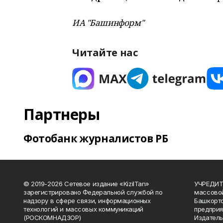
ИА "Башинформ"
Читайте нас
Партнеры
Фотобанк журналистов РБ
© 2019-2026 Сетевое издание «KizilTan»
УЧРЕДИТЕ
зарегистрировано Федеральной службой по
массово
надзору в сфере связи, информационных
Башкорто
технологий и массовых коммуникаций
предприя
(РОСКОМНАДЗОР)
Издатель