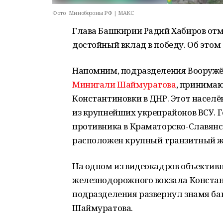
Фото:
Минобороны РФ | МАКС
Глава Башкирии Радий Хабиров отме
достойный вклад в победу. Об этом 
Напомним, подразделения Вооружё
Минигали Шаймуратова
, принима
Константиновки в ДНР. Этот населё
из крупнейших укрепрайонов ВСУ. 
противника в Краматорско-Славянс
расположен крупный транзитный ж
На одном из видеокадров объективн
железнодорожного вокзала Констан
подразделения развернул знамя ба
Шаймуратова.