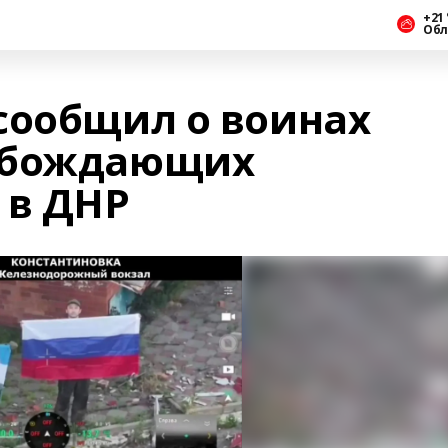
+21 
Обл
сообщил о воинах
обождающих
 в ДНР