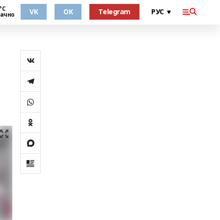
°С
VK
OK
Telegram
ачно