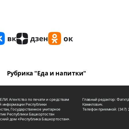
Рубрика "Еда и напитки"
ЛИ: Агентство по печати и средствам
Главный редактор: Фатхт
й информации Республики
Камилович.
стан, Государственное унитарное
Телефон приемной: (347) 2
тие Республики Башкортостан
ский дом «Республика Башкортостан».