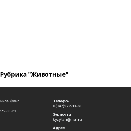
Рубрика "Животные"
динов Фаил
Телефон
8(347)272-13-61
72-13-61.
Эл. почта
kyzyltan@mail.ru
Адрес