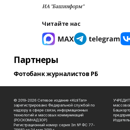
ИА "Башинформ"
Читайте нас
Партнеры
Фотобанк журналистов РБ
© 2019-2026 Сетевое издание «KizilTan»
УЧРЕДИТЕ
зарегистрировано Федеральной службой по
массово
надзору в сфере связи, информационных
Башкорто
технологий и массовых коммуникаций
предприя
(РОСКОМНАДЗОР)
Издатель
Регистрационный номер: серия Эл № ФС 77-
75682 от 24 мая 2019 г.