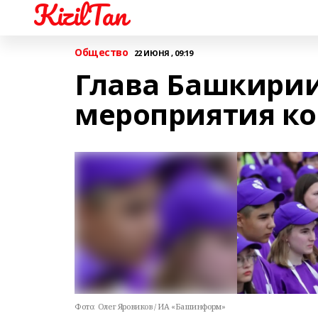
KizilTan
Общество
22 ИЮНЯ , 09:19
Глава Башкирии
мероприятия к
Фото:
Олег Яровиков / ИА «Башинформ»