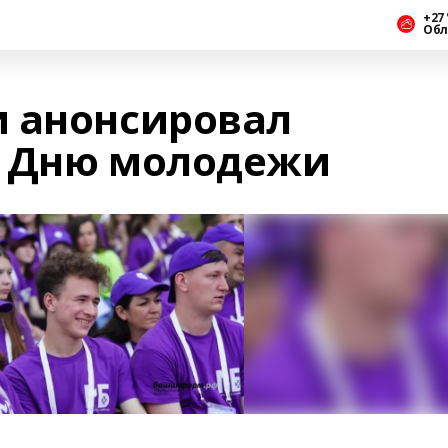
+27 
Обл
 анонсировал
о Дню молодежи