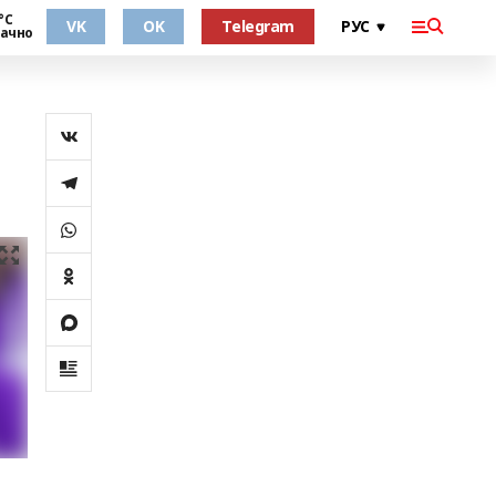
°С
VK
OK
Telegram
ачно