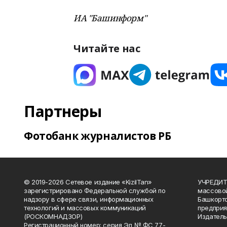
ИА "Башинформ"
Читайте нас
Партнеры
Фотобанк журналистов РБ
© 2019-2026 Сетевое издание «KizilTan»
УЧРЕДИТЕ
зарегистрировано Федеральной службой по
массово
надзору в сфере связи, информационных
Башкорто
технологий и массовых коммуникаций
предприя
(РОСКОМНАДЗОР)
Издатель
Регистрационный номер: серия Эл № ФС 77-