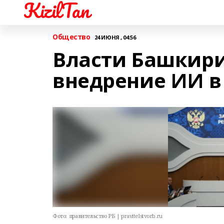
KizilTan
Общество
24 ИЮНЯ , 04:56
Власти Башкир
внедрение ИИ в
Фото:
правительство РБ | pravitelstvorb.ru