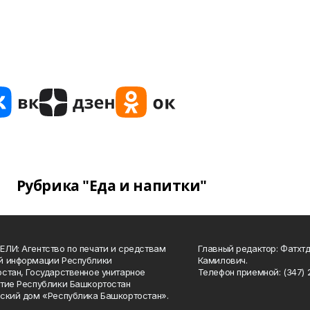
Рубрика "Еда и напитки"
ЛИ: Агентство по печати и средствам
Главный редактор: Фатхт
й информации Республики
Камилович.
стан, Государственное унитарное
Телефон приемной: (347) 2
тие Республики Башкортостан
ский дом «Республика Башкортостан».