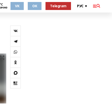
°С
VK
OK
Telegram
ачно