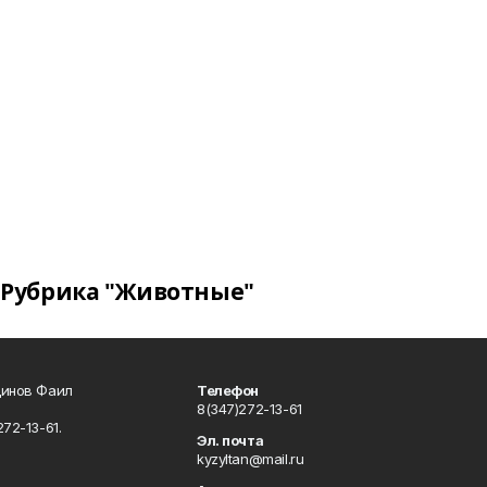
Рубрика "Животные"
динов Фаил
Телефон
8(347)272-13-61
72-13-61.
Эл. почта
kyzyltan@mail.ru