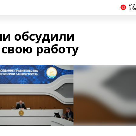
+17 
Обл
ии обсудили
 свою работу