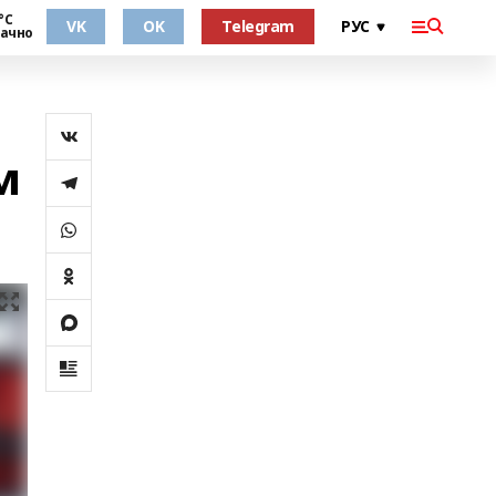
°С
VK
OK
Telegram
ачно
м