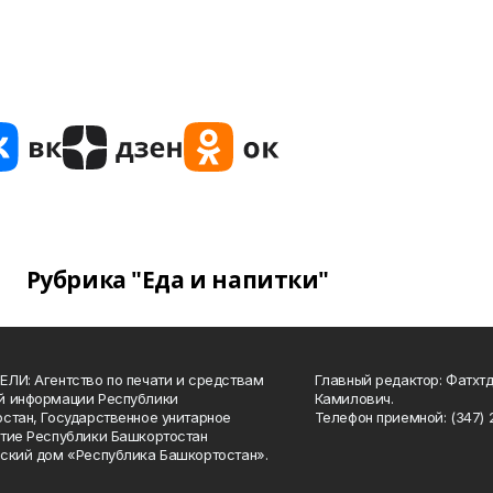
Рубрика "Еда и напитки"
ЛИ: Агентство по печати и средствам
Главный редактор: Фатхт
й информации Республики
Камилович.
стан, Государственное унитарное
Телефон приемной: (347) 2
тие Республики Башкортостан
ский дом «Республика Башкортостан».