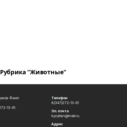
Рубрика "Животные"
динов Фаил
Телефон
8(347)272-13-61
72-13-61.
Эл. почта
kyzyltan@mail.ru
Адрес