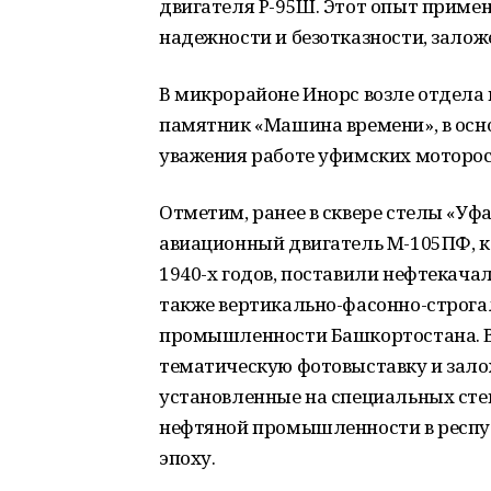
двигателя Р-95Ш. Этот опыт приме
надежности и безотказности, залож
В микрорайоне Инорс возле отдела
памятник «Машина времени», в осно
уважения работе уфимских моторос
Отметим, ранее в сквере стелы «Уф
авиационный двигатель М-105ПФ, 
1940-х годов, поставили нефтекачал
также вертикально-фасонно-строга
промышленности Башкортостана. В 
тематическую фотовыставку и зало
установленные на специальных сте
нефтяной промышленности в респуб
эпоху.