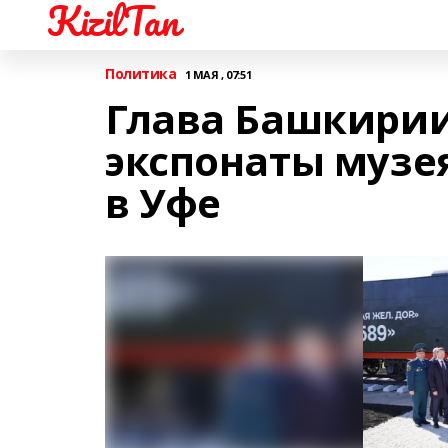
KizilTan
Политика
1 МАЯ , 07:51
Глава Башкирии
экспонаты музе
в Уфе