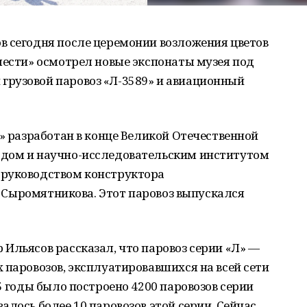
в сегодня после церемонии возложения цветов
лести» осмотрел новые экспонаты музея под
рузовой паровоз «Л-3589» и авиационный
9» разработан в конце Великой Отечественной
одом и научно-исследовательским институтом
 руководством конструктора
П. Сыромятникова. Этот паровоз выпускался
Ильясов рассказал, что паровоз серии «Л» —
 паровозов, эксплуатировавшихся на всей сети
5 годы было построено 4200 паровозов серии
лось более 10 паровозов этой серии. Сейчас