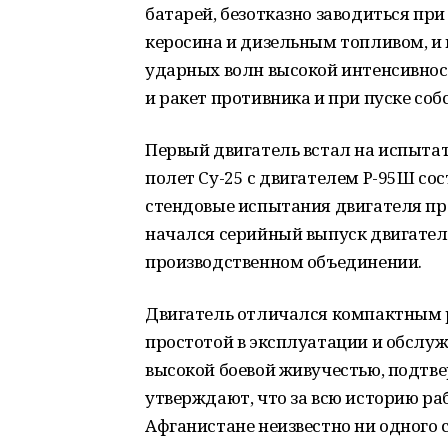
батарей, безотказно заводиться пр
керосина и дизельным топливом, и 
ударных волн высокой интенсивност
и ракет противника и при пуске соб
Первый двигатель встал на испытат
полет Су-25 с двигателем Р-95Ш сос
стендовые испытания двигателя про
начался серийный выпуск двигате
производственном объединении.
Двигатель отличался компактным 
простотой в эксплуатации и обслу
высокой боевой живучестью, подтв
утверждают, что за всю историю ра
Афганистане неизвестно ни одного