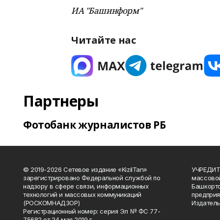
ИА "Башинформ"
Читайте нас
Партнеры
Фотобанк журналистов РБ
© 2019-2026 Сетевое издание «KizilTan»
УЧРЕДИТЕ
зарегистрировано Федеральной службой по
массово
надзору в сфере связи, информационных
Башкорто
технологий и массовых коммуникаций
предприя
(РОСКОМНАДЗОР)
Издатель
Регистрационный номер: серия Эл № ФС 77-
75682 от 24 мая 2019 г.