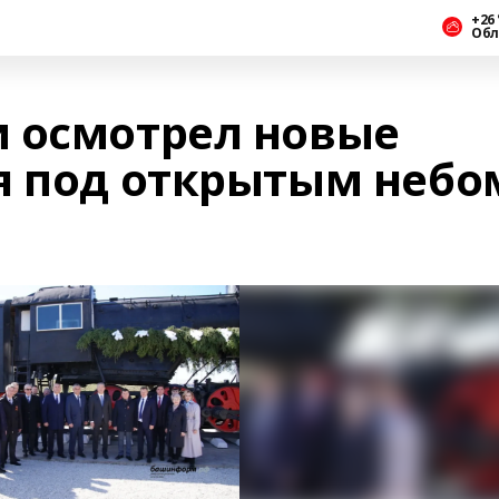
+26 
Обл
 осмотрел новые
я под открытым небо