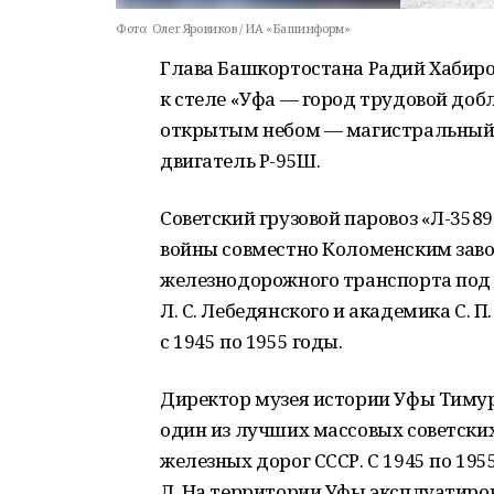
Фото:
Олег Яровиков / ИА «Башинформ»
Глава Башкортостана Радий Хабиро
к стеле «Уфа — город трудовой доб
открытым небом — магистральный г
двигатель Р-95Ш.
Советский грузовой паровоз «Л-358
войны совместно Коломенским зав
железнодорожного транспорта под
Л. С. Лебедянского и академика С. 
с 1945 по 1955 годы.
Директор музея истории Уфы Тимур 
один из лучших массовых советских
железных дорог СССР. С 1945 по 195
Л. На территории Уфы эксплуатирова