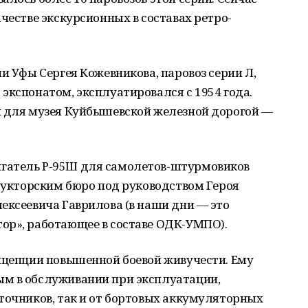
честве экскурсионных в составах ретро-
и Уфы Сергея Кожевникова, паровоз серии Л,
экспонатом, эксплуатировался с 1954 года.
н для музея Куйбышевской железной дорогой —
гатель Р-95Ш для самолетов-штурмовиков
трукторским бюро под руководством Героя
ексеевича Гаврилова (в наши дни — это
ор», работающее в составе ОДК-УМПО).
онцепции повышенной боевой живучести. Ему
м в обслуживании при эксплуатации,
точников, так и от бортовых аккумуляторных