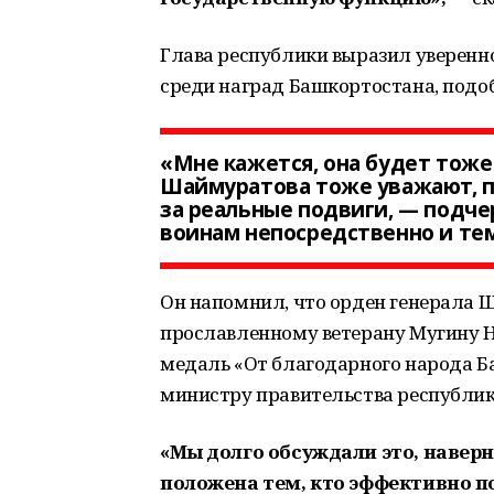
Глава республики выразил уверенно
среди наград Башкортостана, подо
«Мне кажется, она будет тоже
Шаймуратова тоже уважают, по
за реальные подвиги, — подче
воинам непосредственно и тем
Он напомнил, что орден генерала 
прославленному ветерану Мугину На
медаль «От благодарного народа Б
министру правительства республик
«Мы долго обсуждали это, навер
положена тем, кто эффективно п