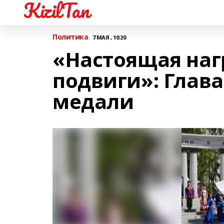
KizilTan
Политика
7 МАЯ , 10:20
«Настоящая наг
подвиги»: Глав
медали