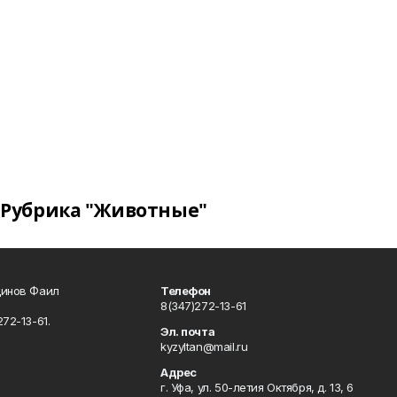
Рубрика "Животные"
динов Фаил
Телефон
8(347)272-13-61
72-13-61.
Эл. почта
kyzyltan@mail.ru
Адрес
г. Уфа, ул. 50-летия Октября, д. 13, 6