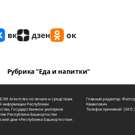
Рубрика "Еда и напитки"
ЛИ: Агентство по печати и средствам
Главный редактор: Фатхт
й информации Республики
Камилович.
стан, Государственное унитарное
Телефон приемной: (347) 2
тие Республики Башкортостан
ский дом «Республика Башкортостан».