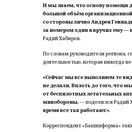
И мы знаем, что основу помощи 
большой объём организационной,
со стороны лично Андрея Геннад
за номером один я вручил ему — 
Радий Хабиров.
По словам руководителя региона, 
деятельностью, которая никогда не
«Сейчас мы все выполняем те ви
не делали. Вплоть до того, что
от беспилотных летательных апп
минобороны,
— поделился Радий 
время все так работают».
Корреспондент «Башинформа» также