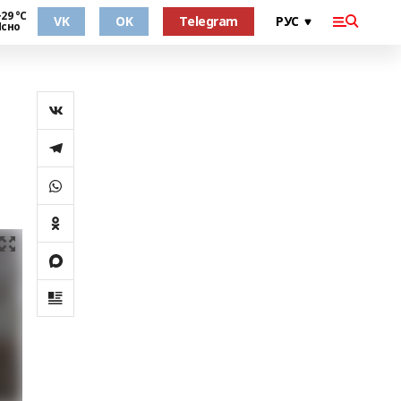
29 °С
VK
OK
Telegram
Ясно