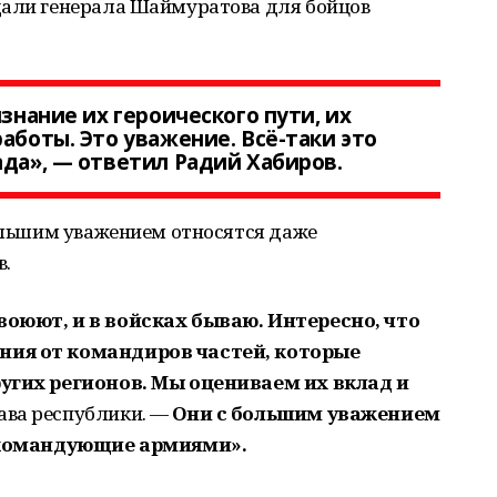
дали генерала Шаймуратова для бойцов
изнание их героического пути, их
аботы. Это уважение. Всё-таки это
ада», — ответил Радий Хабиров.
большим уважением относятся даже
в.
воюют, и в войсках бываю. Интересно, что
ния от командиров частей, которые
ругих регионов. Мы оцениваем их вклад и
ава республики. —
Они с большим уважением
и командующие армиями».