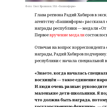
Фото:
Олег Яровиков / ИА «Башинформ»
Глава региона Радий Хабиров в э
агентству «Башинформ» рассказал 
награды республики — медали «От 
Первое
вручение медали
состоялось
Отвечая на вопрос корреспондента о
награды, Радий Хабиров подчеркнул
республики с начала специальной в
«Знаете, когда началась специал
восхищён — такое единение наро
И люди очень разные: руководите
маленькие дети-школьники. Я по
что должна быть награда, потом
государственную функцию»,
— ск