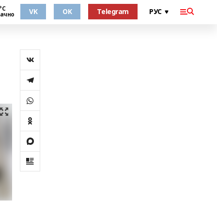
°С
VK
OK
Telegram
ачно