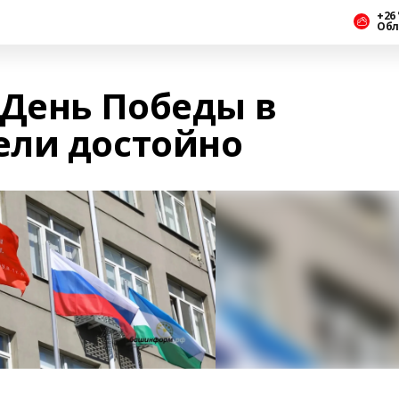
+26 
Обл
 День Победы в
ели достойно