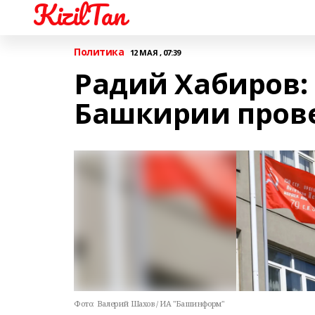
KizilTan
Политика
12 МАЯ , 07:39
Радий Хабиров:
Башкирии пров
Фото:
Валерий Шахов / ИА "Башинформ"