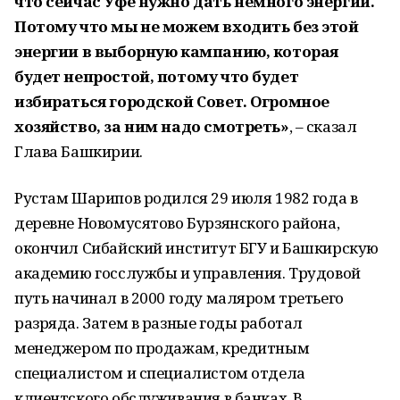
что сейчас Уфе нужно дать немного энергии.
Потому что мы не можем входить без этой
энергии в выборную кампанию, которая
будет непростой, потому что будет
избираться городской Совет. Огромное
хозяйство, за ним надо смотреть»
, – сказал
Глава Башкирии.
Рустам Шарипов родился 29 июля 1982 года в
деревне Новомусятово Бурзянского района,
окончил Сибайский институт БГУ и Башкирскую
академию госслужбы и управления. Трудовой
путь начинал в 2000 году маляром третьего
разряда. Затем в разные годы работал
менеджером по продажам, кредитным
специалистом и специалистом отдела
клиентского обслуживания в банках. В